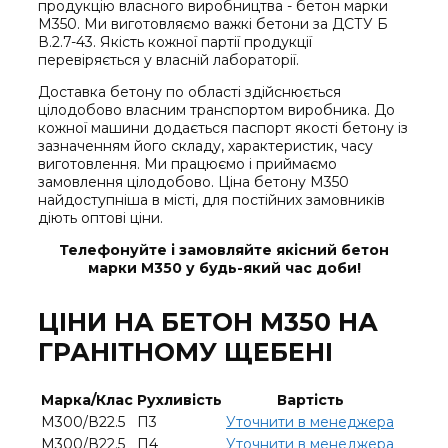
продукцію власного виробництва - бетон марки
М350. Ми виготовляємо важкі бетони за ДСТУ Б
В.2.7-43. Якість кожної партії продукції
перевіряється у власній лабораторії.
Доставка бетону по області здійснюється
цілодобово власним транспортом виробника. До
кожної машини додається паспорт якості бетону із
зазначенням його складу, характеристик, часу
виготовлення. Ми працюємо і приймаємо
замовлення цілодобово. Ціна бетону М350
найдоступніша в місті, для постійних замовників
діють оптові ціни.
Телефонуйте і замовляйте якісний бетон
марки М350 у будь-який час доби!
ЦІНИ НА БЕТОН М350 НА
ГРАНІТНОМУ ЩЕБЕНІ
Марка/Клас
Рухливість
Вартість
М300/В22.5
П3
Уточнити в менеджера
М300/В22.5
П4
Уточнити в менеджера