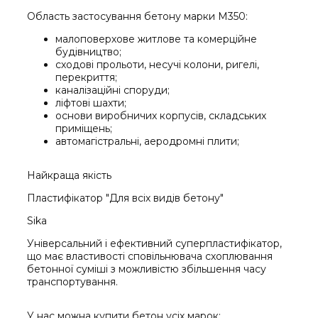
Область застосування бетону марки М350:
малоповерхове житлове та комерційне
будівництво;
сходові прольоти, несучі колони, ригелі,
перекриття;
каналізаційні споруди;
ліфтові шахти;
основи виробничих корпусів, складських
приміщень;
автомагістральні, аеродромні плити;
Найкраща
якість
Пластифікатор "Для всіх видів бетону"
Sika
Універсальний і ефективний суперпластифікатор,
що має властивості сповільнювача схоплювання
бетонної суміші з можливістю збільшення часу
транспортування.
У нас можна купити бетон усіх марок: