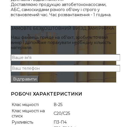
Доставляємо продукцію автобетононасосами,
АБС, самоскидами різного об'єму і строго у
встановлений час. Час розвантаження - 1 година.
ЗАМОВТЕ БЕЗКОШТОВНИЙ ВИЇЗД ЗАМІРНИКА
Наш фахівець приїде на об'єкт, зробить точний
вимір і допоможе порахувати необхідну кількість
матеріалів.
РОБОЧІ ХАРАКТЕРИСТИКИ
Клас міцності
В-25
Клас міцності на
С20/С25
стиск
Рухливість
П3-П4