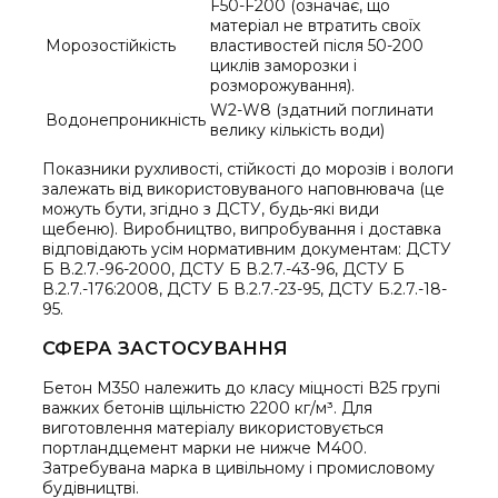
F50-F200 (означає, що
матеріал не втратить своїх
Морозостійкість
властивостей після 50-200
циклів заморозки і
розморожування).
W2-W8 (здатний поглинати
Водонепроникність
велику кількість води)
Показники рухливості, стійкості до морозів і вологи
залежать від використовуваного наповнювача (це
можуть бути, згідно з ДСТУ, будь-які види
щебеню). Виробництво, випробування і доставка
відповідають усім нормативним документам: ДСТУ
Б В.2.7.-96-2000, ДСТУ Б В.2.7.-43-96, ДСТУ Б
В.2.7.-176:2008, ДСТУ Б В.2.7.-23-95, ДСТУ Б.2.7.-18-
95.
СФЕРА ЗАСТОСУВАННЯ
Бетон М350 належить до класу міцності В25 групі
важких бетонів щільністю 2200 кг/м³. Для
виготовлення матеріалу використовується
портландцемент марки не нижче М400.
Затребувана марка в цивільному і промисловому
будівництві.